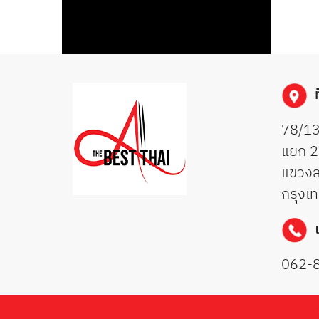
ท
78/13
แยก 2
แขวงล
กรุงเ
062-