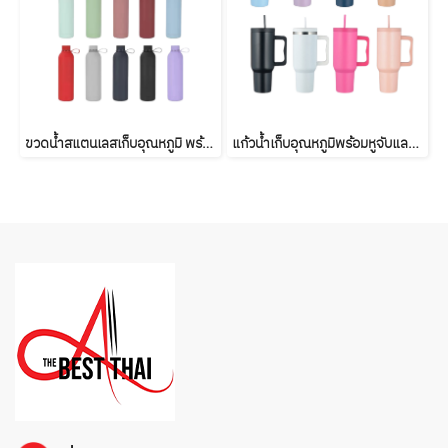
ขวดน้ำสแตนเลสเก็บอุณหภูมิ พร้อมสายหิ้ว (350ml–1000ml)
แก้วน้ำเก็บอุณหภูมิพร้อมหูจับและหลอดดูด 40oz/1200ml